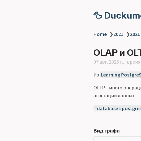
🦆 Duckum
Home
❯
2021
❯
2021
OLAP и OL
07 авг. 2026 г.
время 
Из
Learning Postgre
OLTP - много операц
агрегации данных.
database
postgres
Вид графа