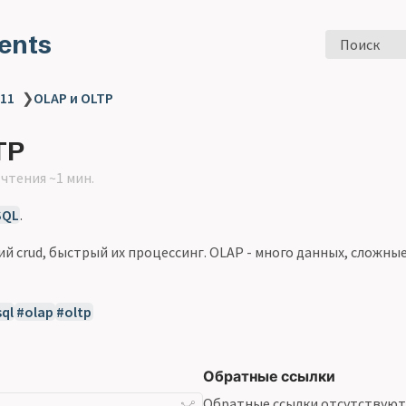
ents
Поиск
 11
❯
OLAP и OLTP
TP
чтения ~1 мин.
SQL
.
ий crud, быстрый их процессинг. OLAP - много данных, сложны
ql
olap
oltp
Обратные ссылки
Обратные ссылки отсутствуют