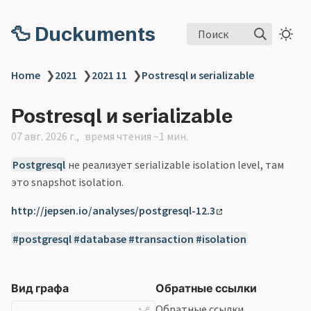
🦆 Duckuments
Поиск
Home
❯
2021
❯
2021 11
❯
Postresql и serializable
Postresql и serializable
07 авг. 2026 г.
время чтения ~1 мин.
Postgresql
не реализует serializable isolation level, там
это snapshot isolation.
http://jepsen.io/analyses/postgresql-12.3
postgresql
database
transaction
isolation
Вид графа
Обратные ссылки
Обратные ссылки