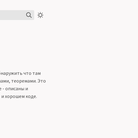
бнаружить что там
ами, теоремами. Это
 - описаны и
 и хорошем коде.