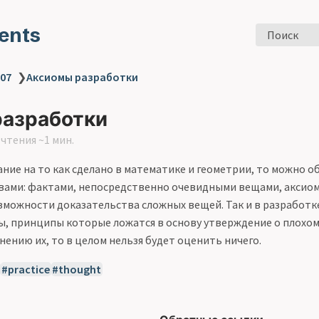
ents
Поиск
 07
❯
Аксиомы разработки
азработки
чтения ~1 мин.
ние на то как сделано в математике и геометрии, то можно о
ами: фактами, непосредственно очевидными вещами, аксиом
озможности доказательства сложных вещей. Так и в разработке
, принципы которые ложатся в основу утверждение о плохом
нению их, то в целом нельзя будет оценить ничего.
practice
thought