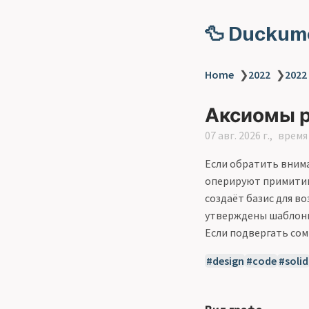
🦆 Duckum
Home
❯
2022
❯
2022
Аксиомы р
07 авг. 2026 г.
время 
Если обратить внима
оперируют примитив
создаёт базис для в
утверждены шаблоны
Если подвергать сом
design
code
solid