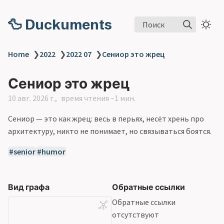
🦆 Duckuments
Поиск
Home
❯
2022
❯
2022 07
❯
Сениор это жрец
Сениор это жрец
10 авг. 2026 г.
время чтения ~1 мин.
Сениор — это как жрец: весь в перьях, несёт хрень про
архитектуру, никто не понимает, но связываться боятся.
senior
humor
Вид графа
Обратные ссылки
Обратные ссылки
отсутствуют