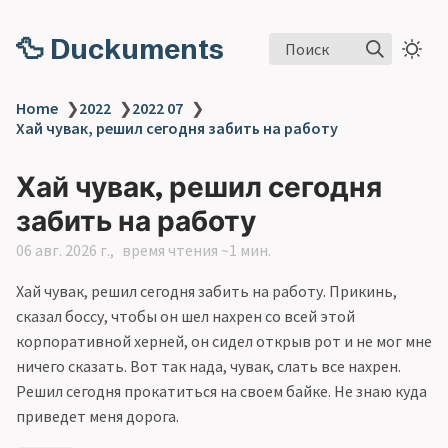
🦆 Duckuments
Поиск
Home
❯
2022
❯
2022 07
❯
Хай чувак, решил сегодня забить на работу
Хай чувак, решил сегодня
забить на работу
06 авг. 2026 г.
время чтения ~1 мин.
Хай чувак, решил сегодня забить на работу. Прикинь,
сказал боссу, чтобы он шел нахрен со всей этой
корпоративной херней, он сидел открыв рот и не мог мне
ничего сказать. Вот так нада, чувак, слать все нахрен.
Решил сегодня прокатиться на своем байке. Не знаю куда
приведет меня дорога.