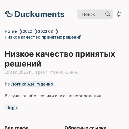
🦆 Duckuments
Поиск
Home
❯
2022
❯
2022 08
❯
Низкое качество принятых решений
Низкое качество принятых
решений
10 авг. 2026 г.
время чтения ~1 мин.
Из
Логика А.М.Руденко
В случае ошибок логики или ее игнорирования.
logic
Вид графа
Обратные ссылки