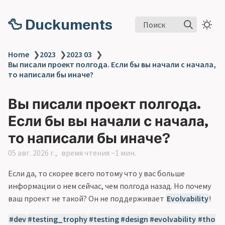
🦆 Duckuments
Поиск
Home
❯
2023
❯
2023 03
❯
Вы писали проект полгода. Если бы вы начали с начала,
то написали бы иначе?
Вы писали проект полгода.
Если бы вы начали с начала,
то написали бы иначе?
05 авг. 2026 г.
время чтения ~1 мин.
Если да, то скорее всего потому что у вас больше
информации о нем сейчас, чем полгода назад. Но почему
ваш проект не такой? Он не поддерживает
Evolvability
!
dev
testing_trophy
testing
design
evolvability
tho