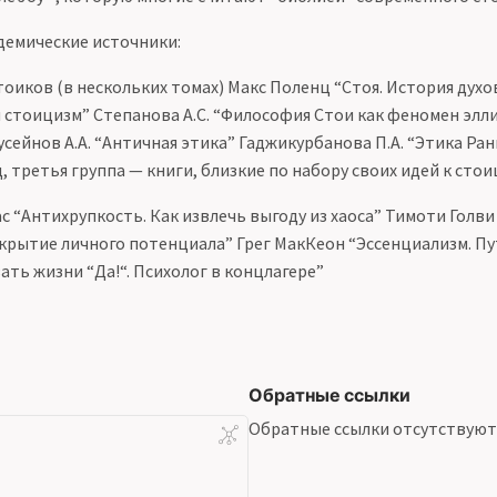
демические источники:
оиков (в нескольких томах) Макс Поленц “Стоя. История дух
 и стоицизм” Степанова А.С. “Философия Стои как феномен элл
сейнов А.А. “Античная этика” Гаджикурбанова П.А. “Этика Ран
 третья группа — книги, близкие по набору своих идей к стои
с “Антихрупкость. Как извлечь выгоду из хаоса” Тимоти Голви
скрытие личного потенциала” Грег МакКеон “Эссенциализм. Пу
ать жизни “Да!“. Психолог в концлагере”
Обратные ссылки
Обратные ссылки отсутствуют