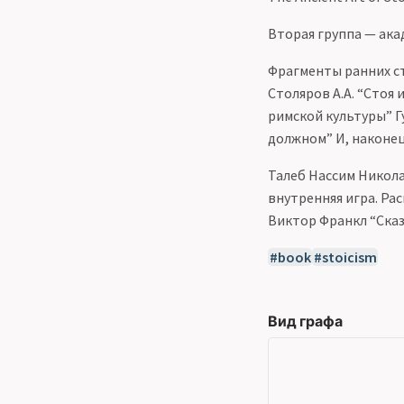
Вторая группа — ака
Фрагменты ранних ст
Столяров А.А. “Стоя
римской культуры” Гу
должном” И, наконец,
Талеб Нассим Никола
внутренняя игра. Ра
Виктор Франкл “Сказ
book
stoicism
Вид графа