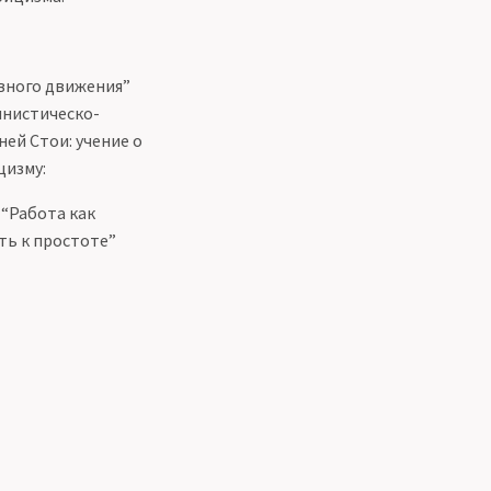
овного движения”
инистическо-
ней Стои: учение о
цизму:
 “Работа как
ть к простоте”