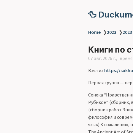
🦆 Duckum
Home
❯
2023
❯
2023
Книги по 
07 авг. 2026 г.
время 
Взял из
https://sukh
Первая группа — пе
Сенека “Нравственны
Рубикон” (сборник, 
(сборник работ Эпик
философия и совреме
язык) К сожалению, на
The Ancient Art of S