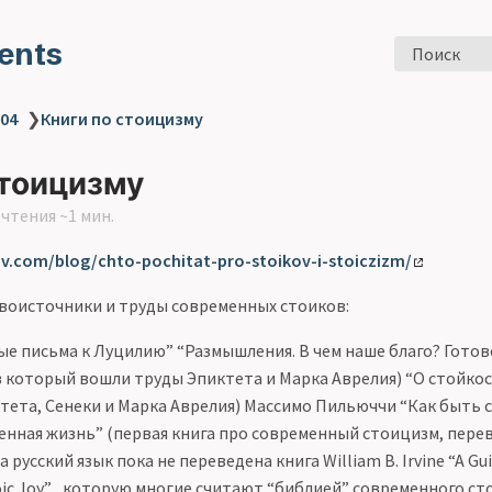
ents
Поиск
 04
❯
Книги по стоицизму
стоицизму
чтения ~1 мин.
ov.com/blog/chto-pochitat-pro-stoikov-i-stoiczizm/
рвоисточники и труды современных стоиков:
е письма к Луцилию” “Размышления. В чем наше благо? Гото
в который вошли труды Эпиктета и Марка Аврелия) “О стойко
тета, Сенеки и Марка Аврелия) Массимо Пильюччи “Как быть 
нная жизнь” (первая книга про современный стоицизм, перев
 русский язык пока не переведена книга William B. Irvine “A Guid
toic Joy” , которую многие считают “библией” современного ст