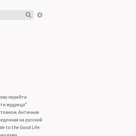
вому перейти
сти мудреца”
стоиком. Античная
еденная на русский
e to the Good Life:
оицизма.