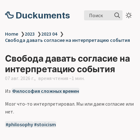
🦆 Duckuments
Поиск
Home
❯
2023
❯
2023 04
❯
Свобода давать согласие на интерпретацию события
Свобода давать согласие на
интерпретацию события
07 авг. 2026 г.
время чтения ~1 мин.
Из
Философия сложных времен
Мозг что-то интерпретировал. Мы или даем согласие или
нет.
philosophy
stoicism