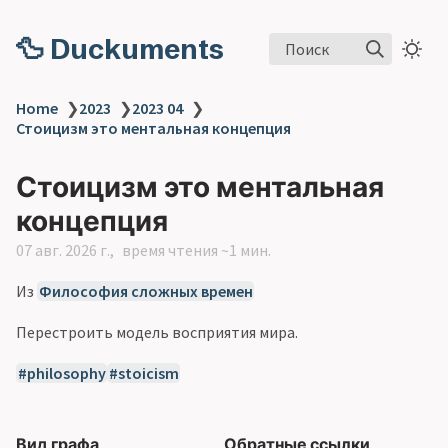
🦆 Duckuments
Поиск
Home
❯
2023
❯
2023 04
❯
Стоицизм это ментальная концепция
Стоицизм это ментальная
концепция
07 авг. 2026 г.
время чтения ~1 мин.
Из
Философия сложных времен
Перестроить модель восприятия мира.
philosophy
stoicism
Вид графа
Обратные ссылки