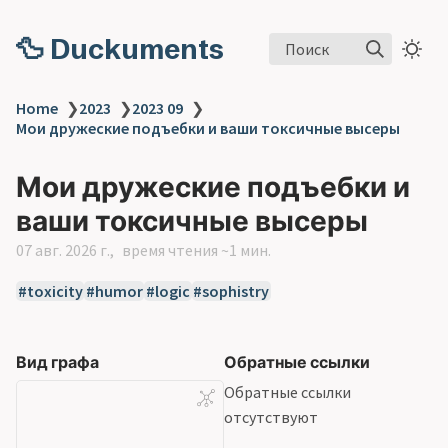
🦆 Duckuments
Поиск
Home
❯
2023
❯
2023 09
❯
Мои дружеские подъебки и ваши токсичные высеры
Мои дружеские подъебки и
ваши токсичные высеры
07 авг. 2026 г.
время чтения ~1 мин.
toxicity
humor
logic
sophistry
Вид графа
Обратные ссылки
Обратные ссылки
отсутствуют