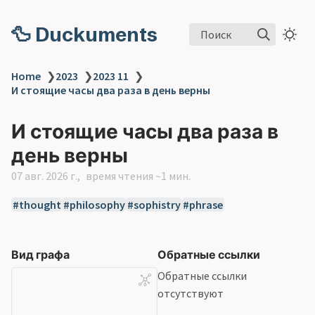
🦆 Duckuments
Поиск
Home
❯
2023
❯
2023 11
❯
И стоящие часы два раза в день верны
И стоящие часы два раза в
день верны
07 авг. 2026 г.
время чтения ~1 мин.
thought
philosophy
sophistry
phrase
Вид графа
Обратные ссылки
Обратные ссылки
отсутствуют