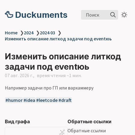
🦆 Duckuments
Поиск
Home
❯
2024
❯
2024 03
❯
Изменить описание литкод задачи под eventюь
Изменить описание литкод
задачи под eventюь
07 авг. 2026 г.
время чтения ~1 мин.
Например задачи про ГП или вархаммеру
humor
idea
leetcode
draft
Вид графа
Обратные ссылки
Обратные ссылки