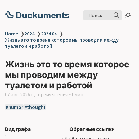
🦆 Duckuments
Поиск
Home
❯
2024
❯
2024 04
❯
Жизнь это то время которое мы проводим между
туалетом и работой
Жизнь это то время которое
мы проводим между
туалетом и работой
07 авг. 2026 г.
время чтения ~1 мин.
humor
thought
Вид графа
Обратные ссылки
Обратные ссылки