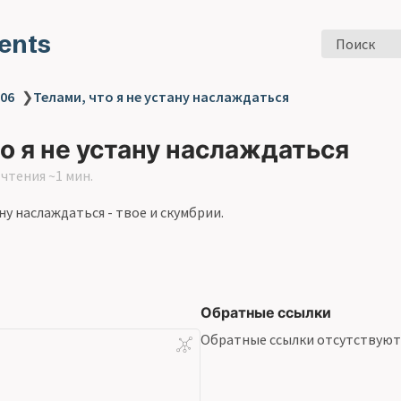
ents
Поиск
 06
❯
Телами, что я не устану наслаждаться
о я не устану наслаждаться
чтения ~1 мин.
ану наслаждаться - твое и скумбрии.
Обратные ссылки
Обратные ссылки отсутствуют