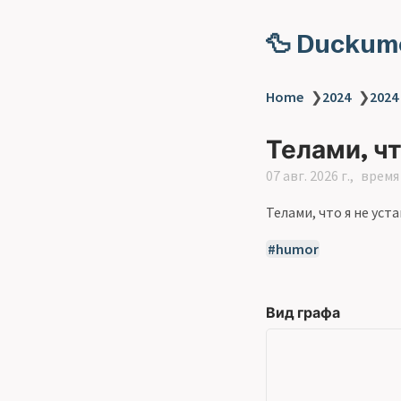
🦆 Duckum
Home
❯
2024
❯
2024
Телами, чт
07 авг. 2026 г.
время 
Телами, что я не уст
humor
Вид графа