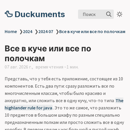
🦆 Duckuments
Поиск
Home
❯
2024
❯
2024 07
❯
Все в куче или все по полочкам
Все в куче или все по
полочкам
07 авг. 2026 г.
время чтения ~1 мин.
Представь, что у тебя есть приложение, состоящее из 10
компонентов. Есть два пути: сразу разложить все по
многочисленным классам, чтобы было красиво и
аккуратно, или сложить все в одну кучу, что-то типа
The
highlander rule for java
. Это то же самое, что разложить
10 предметов в большом шкафу по разным специально
предназначенным полкам или просто сложить все в одну
коробку. В первом случае у нас большой и пустой шкаф,