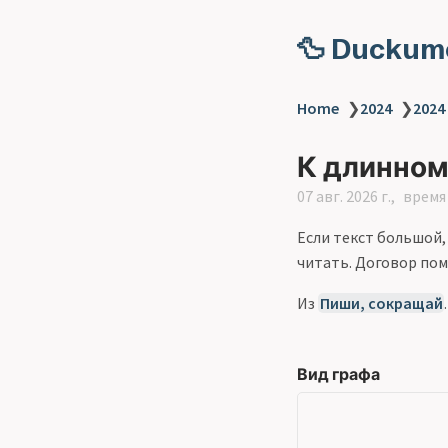
🦆 Duckum
Home
❯
2024
❯
2024
К длинному
07 авг. 2026 г.
время 
Если текст большой, 
читать. Договор пом
Из
Пиши, сокращай
.
Вид графа