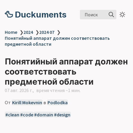
🦆 Duckuments
Поиск
Home
❯
2024
❯
2024 07
❯
Понятийный аппарат должен соответствовать
предметной области
Понятийный аппарат должен
соответствовать
предметной области
07 авг. 2026 г.
время чтения ~1 мин.
От
Kirill Mokevnin
в
Podlodka
clean
code
domain
design