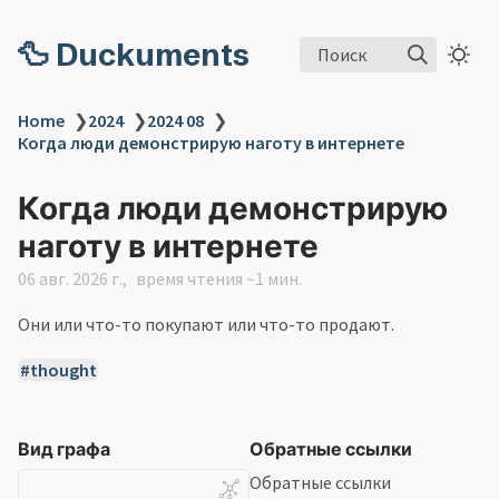
🦆 Duckuments
Поиск
Home
❯
2024
❯
2024 08
❯
Когда люди демонстрирую наготу в интернете
Когда люди демонстрирую
наготу в интернете
06 авг. 2026 г.
время чтения ~1 мин.
Они или что-то покупают или что-то продают.
thought
Вид графа
Обратные ссылки
Обратные ссылки