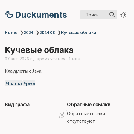
🦆 Duckuments
Поиск
Home
❯
2024
❯
2024 08
❯
Кучевые облака
Кучевые облака
07 авг. 2026 г.
время чтения ~1 мин.
Клаудлеты с Java.
humor
java
Вид графа
Обратные ссылки
Обратные ссылки
отсутствуют