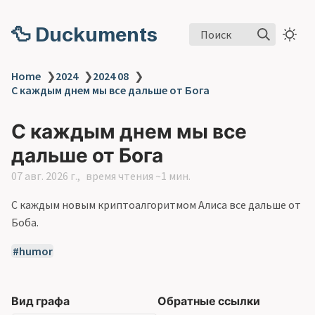
🦆 Duckuments
Поиск
Home
❯
2024
❯
2024 08
❯
С каждым днем мы все дальше от Бога
С каждым днем мы все
дальше от Бога
07 авг. 2026 г.
время чтения ~1 мин.
С каждым новым криптоалгоритмом Алиса все дальше от
Боба.
humor
Вид графа
Обратные ссылки