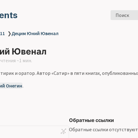
ents
Поиск
 11
❯
Децим Юний Ювенал
ий Ювенал
чтения ~1 мин.
тирик и оратор. Автор «Сатир» в пяти книгах, опубликованных 
ий Онегин
.
Обратные ссылки
Обратные ссылки отсутствуют