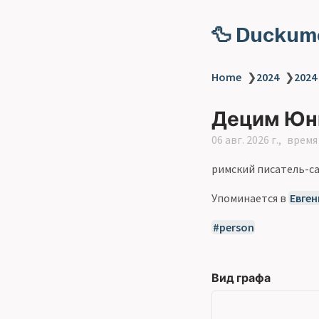
🦆 Duckum
Home
❯
2024
❯
2024
Децим Юн
06 авг. 2026 г.
время 
римский писатель-са
Упоминается в
Евген
person
Вид графа