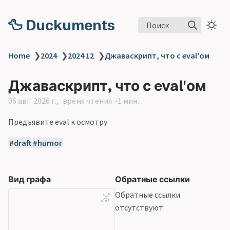
🦆 Duckuments
Поиск
Home
❯
2024
❯
2024 12
❯
Джаваскрипт, что с eval'ом
Джаваскрипт, что с eval'ом
06 авг. 2026 г.
время чтения ~1 мин.
Предъявите eval к осмотру
draft
humor
Вид графа
Обратные ссылки
Обратные ссылки
отсутствуют