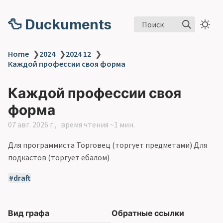
🦆 Duckuments
Поиск
Home
❯
2024
❯
2024 12
❯
Каждой профессии своя форма
Каждой профессии своя
форма
07 авг. 2026 г.
время чтения ~1 мин.
Для программиста Торговец (торгует предметами) Для
подкастов (торгует ебалом)
draft
Вид графа
Обратные ссылки