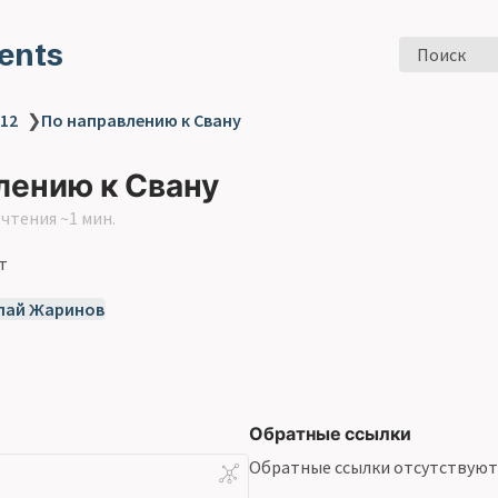
ents
Поиск
 12
❯
По направлению к Свану
лению к Свану
чтения ~1 мин.
т
лай Жаринов
Обратные ссылки
Обратные ссылки отсутствуют