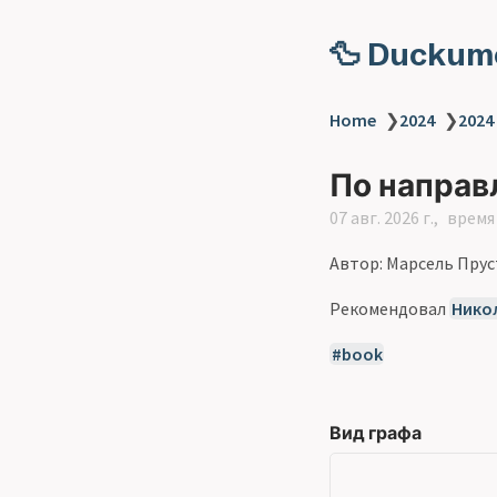
🦆 Duckum
Home
❯
2024
❯
2024
По направ
07 авг. 2026 г.
время 
Автор: Марсель Прус
Рекомендовал
Нико
book
Вид графа