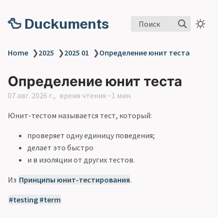
🦆 Duckuments
Поиск
Home
❯
2025
❯
2025 01
❯
Определение юнит теста
Определение юнит теста
07 авг. 2026 г.
время чтения ~1 мин.
Юнит-тестом называется тест, который:
проверяет одну единицу поведения;
делает это быстро
и в изоляции от других тестов.
Из
Принципы юнит-тестирования
.
testing
term