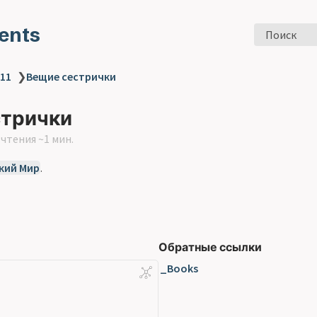
ents
Поиск
 11
❯
Вещие сестрички
стрички
чтения ~1 мин.
кий Мир
.
Обратные ссылки
_Books