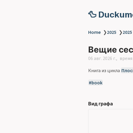
🦆 Duckum
Home
❯
2025
❯
2025
Вещие се
06 авг. 2026 г.
время 
Книга из цикла
Плос
book
Вид графа