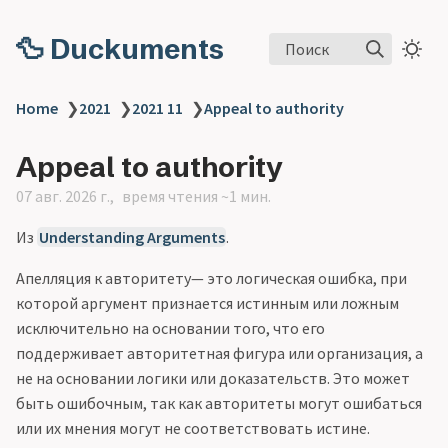
🦆 Duckuments
Поиск
Home
❯
2021
❯
2021 11
❯
Appeal to authority
Appeal to authority
07 авг. 2026 г.
время чтения ~1 мин.
Из
Understanding Arguments
.
Апелляция к авторитету— это логическая ошибка, при
которой аргумент признается истинным или ложным
исключительно на основании того, что его
поддерживает авторитетная фигура или организация, а
не на основании логики или доказательств. Это может
быть ошибочным, так как авторитеты могут ошибаться
или их мнения могут не соответствовать истине.