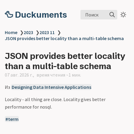
🦆 Duckuments
Поиск
Home
❯
2023
❯
2023 11
❯
JSON provides better locality than a multi-table schema
JSON provides better locality
than a multi-table schema
07 авг. 2026 г.
время чтения ~1 мин.
Из
Designing Data Intensive Applications
Locality - all thing are close. Locality gives better
performance for nosql.
term