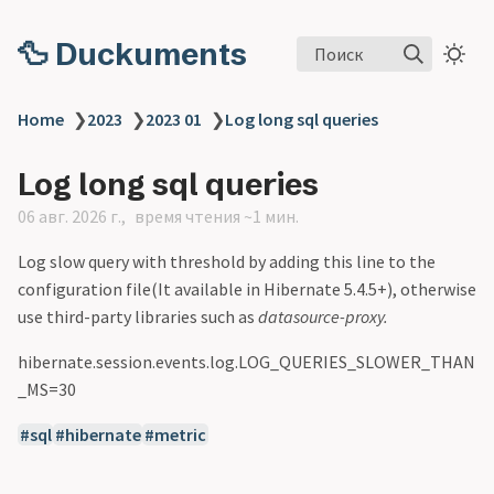
🦆 Duckuments
Поиск
Home
❯
2023
❯
2023 01
❯
Log long sql queries
Log long sql queries
06 авг. 2026 г.
время чтения ~1 мин.
Log slow query with threshold by adding this line to the
configuration file(It available in Hibernate 5.4.5+), otherwise
use third-party libraries such as
datasource-proxy.
hibernate.session.events.log.LOG_QUERIES_SLOWER_THAN
_MS=30
sql
hibernate
metric