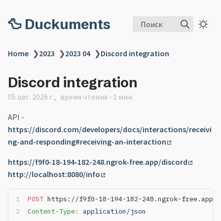
🦆 Duckuments
Поиск
Home
❯
2023
❯
2023 04
❯
Discord integration
Discord integration
05 авг. 2026 г.
время чтения ~1 мин.
API -
https://discord.com/developers/docs/interactions/receivi
ng-and-responding#receiving-an-interaction
https://f9f0-18-194-182-248.ngrok-free.app/discord
http://localhost:8080/info
POST
 https://f9f0-18-194-182-248.ngrok-free.app/d
Content-Type
:
 application/json