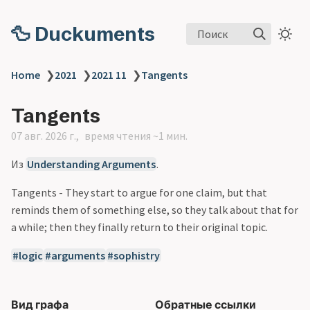
🦆 Duckuments
Поиск
Home
❯
2021
❯
2021 11
❯
Tangents
Tangents
07 авг. 2026 г.
время чтения ~1 мин.
Из
Understanding Arguments
.
Tangents - They start to argue for one claim, but that
reminds them of something else, so they talk about that for
a while; then they finally return to their original topic.
logic
arguments
sophistry
Вид графа
Обратные ссылки