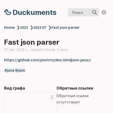
🦆 Duckuments
Поиск
Home
❯
2023
❯
2023 07
❯
Fast json parser
Fast json parser
07 авг. 2026 г.
время чтения ~1 мин.
https://github.com/piotrrzysko/simdjson-java
java
json
Вид графа
Обратные ссылки
Обратные ссылки
отсутствуют