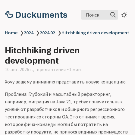
🦆 Duckuments
Поиск
Home
❯
2024
❯
2024 02
❯
Hitchhiking driven development
Hitchhiking driven
development
10 авг. 2026 г.
время чтения ~1 мин.
Хочу вашему вниманию представить новую концепцию.
Проблема: Глубокий и масштабный рефакторинг,
например, миграция на Java 21, требует значительных
усилий от разработчиков и обширного регрессионного
тестирования со стороны QA. Это отнимает время,
которое фича-команды могли бы потратить на
разработку продукта, не принося видимых преимуществ