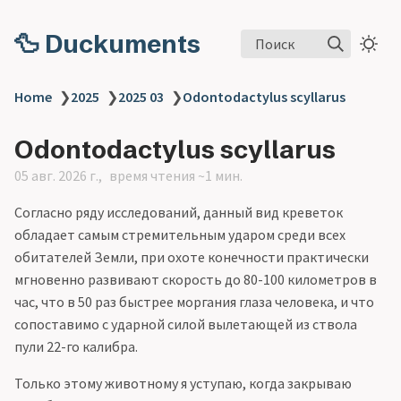
🦆 Duckuments
Поиск
Home
❯
2025
❯
2025 03
❯
Odontodactylus scyllarus
Odontodactylus scyllarus
05 авг. 2026 г.
время чтения ~1 мин.
Согласно ряду исследований, данный вид креветок
обладает самым стремительным ударом среди всех
обитателей Земли, при охоте конечности практически
мгновенно развивают скорость до 80-100 километров в
час, что в 50 раз быстрее моргания глаза человека, и что
сопоставимо с ударной силой вылетающей из ствола
пули 22-го калибра.
Только этому животному я уступаю, когда закрываю