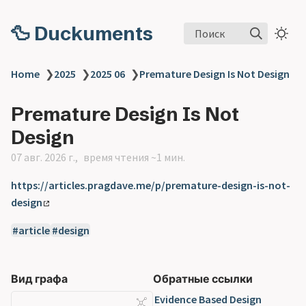
🦆 Duckuments
Поиск
Home
❯
2025
❯
2025 06
❯
Premature Design Is Not Design
Premature Design Is Not
Design
07 авг. 2026 г.
время чтения ~1 мин.
https://articles.pragdave.me/p/premature-design-is-not-
design
article
design
Вид графа
Обратные ссылки
Evidence Based Design