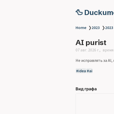
🦆 Duckum
Home
❯
2023
❯
2023
AI purist
07 авг. 2026 г.
время 
Не исправлять за AI,
idea
ai
Вид графа