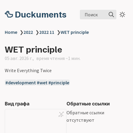
🦆 Duckuments
Поиск
Home
❯
2022
❯
2022 11
❯
WET principle
WET principle
05 авг. 2026 г.
время чтения ~1 мин.
Write Everything Twice
development
wet
principle
Вид графа
Обратные ссылки
Обратные ссылки
отсутствуют