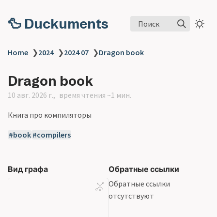
🦆 Duckuments
Поиск
Home
❯
2024
❯
2024 07
❯
Dragon book
Dragon book
10 авг. 2026 г.
время чтения ~1 мин.
Книга про компиляторы
book
compilers
Вид графа
Обратные ссылки
Обратные ссылки
отсутствуют