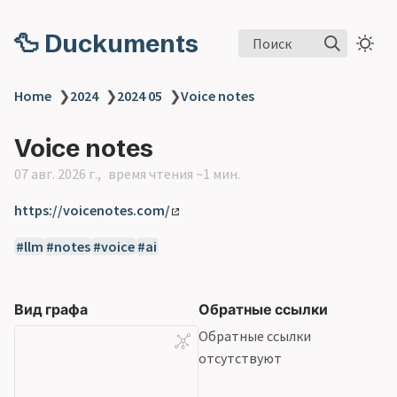
🦆 Duckuments
Поиск
Home
❯
2024
❯
2024 05
❯
Voice notes
Voice notes
07 авг. 2026 г.
время чтения ~1 мин.
https://voicenotes.com/
llm
notes
voice
ai
Вид графа
Обратные ссылки
Обратные ссылки
отсутствуют