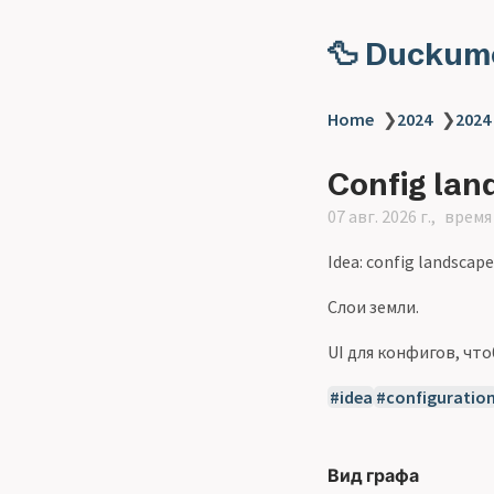
🦆 Duckum
Home
❯
2024
❯
2024
Config lan
07 авг. 2026 г.
время 
Idea: config landscape
Слои земли.
UI для конфигов, чт
idea
configuratio
Вид графа