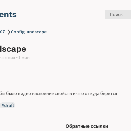
ents
Поиск
 07
❯
Config landscape
dscape
чтения ~1 мин.
обы было видно наслоение свойств и что откуда берется
n
draft
Обратные ссылки