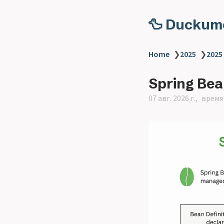
🦆 Duckum
Home
❯
2025
❯
2025
Spring Bea
07 авг. 2026 г.
время 