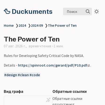
🦆 Duckuments
Поиск
Home
❯
2024
❯
2024 09
❯
The Power of Ten
The Power of Ten
07 авг. 2026 г.
время чтения ~1 мин.
Rules for Developing Safety Critical Code by NASA.
Details -
https://spinroot.com/gerard/pdf/P10.pdf
.
design
clean
code
Вид графа
Обратные ссылки
Обратные ссылки
отсутствуют