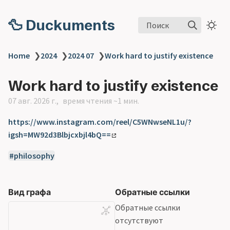
🦆 Duckuments
Поиск
Home
❯
2024
❯
2024 07
❯
Work hard to justify existence
Work hard to justify existence
07 авг. 2026 г.
время чтения ~1 мин.
https://www.instagram.com/reel/C5WNwseNL1u/?
igsh=MW92d3Blbjcxbjl4bQ==
philosophy
Вид графа
Обратные ссылки
Обратные ссылки
отсутствуют