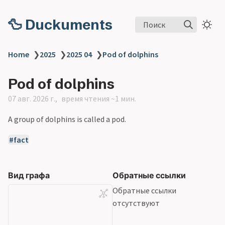
🦆 Duckuments
Поиск
Home
❯
2025
❯
2025 04
❯
Pod of dolphins
Pod of dolphins
07 авг. 2026 г.
время чтения ~1 мин.
A group of dolphins is called a pod.
fact
Вид графа
Обратные ссылки
Обратные ссылки
отсутствуют