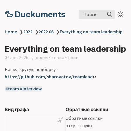
🦆 Duckuments
Поиск
Home
❯
2022
❯
2022 06
❯
Everything on team leadership
Everything on team leadership
07 авг. 2026 г.
время чтения ~1 мин.
Нашёл крутую подборку -
https://github.com/sharovatov/teamlead
team
interview
Вид графа
Обратные ссылки
Обратные ссылки
отсутствуют