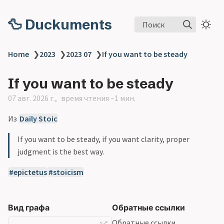
🦆 Duckuments
Поиск
Home
❯
2023
❯
2023 07
❯
If you want to be steady
If you want to be steady
07 авг. 2026 г.
время чтения ~1 мин.
Из
Daily Stoic
If you want to be steady, if you want clarity, proper
judgment is the best way.
epictetus
stoicism
Вид графа
Обратные ссылки
Обратные ссылки