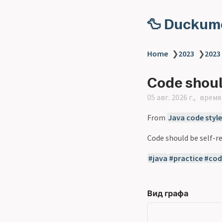
🦆 Duckum
Home
❯
2023
❯
2023
Code shoul
05 авг. 2026 г.
время 
From
Java code style
Code should be self-r
java
practice
cod
Вид графа