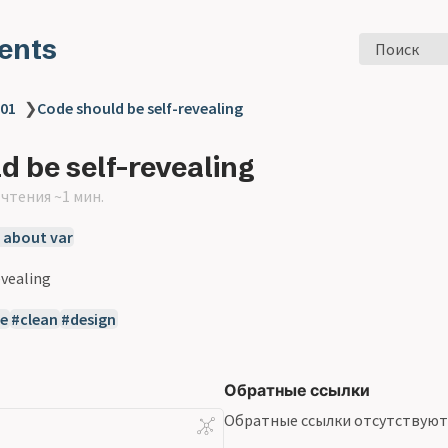
ents
Поиск
 01
❯
Code should be self-revealing
d be self-revealing
чтения ~1 мин.
 about var
evealing
e
clean
design
Обратные ссылки
Обратные ссылки отсутствуют