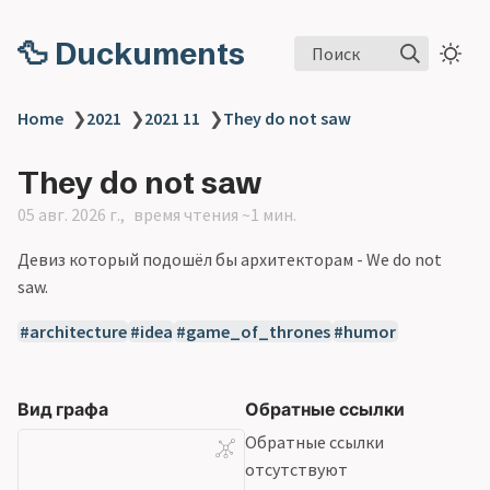
🦆 Duckuments
Поиск
Home
❯
2021
❯
2021 11
❯
They do not saw
They do not saw
05 авг. 2026 г.
время чтения ~1 мин.
Девиз который подошёл бы архитекторам - We do not
saw.
architecture
idea
game_of_thrones
humor
Вид графа
Обратные ссылки
Обратные ссылки
отсутствуют