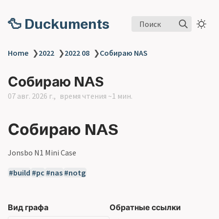
🦆 Duckuments
Поиск
Home
❯
2022
❯
2022 08
❯
Собираю NAS
Собираю NAS
07 авг. 2026 г.
время чтения ~1 мин.
Собираю NAS
Jonsbo N1 Mini Case
build
pc
nas
notg
Вид графа
Обратные ссылки